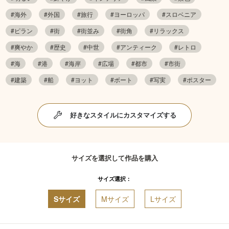
#海外
#外国
#旅行
#ヨーロッパ
#スロベニア
#ピラン
#街
#街並み
#街角
#リラックス
#爽やか
#歴史
#中世
#アンティーク
#レトロ
#海
#港
#海岸
#広場
#都市
#市街
#建築
#船
#ヨット
#ボート
#写実
#ポスター
好きなスタイルにカスタマイズする
サイズを選択して作品を購入
サイズ選択：
Sサイズ
Mサイズ
Lサイズ