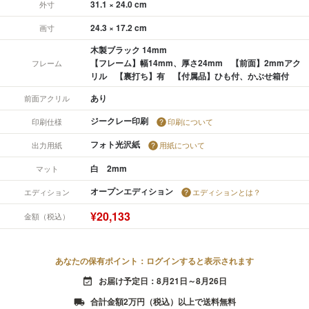
31.1 × 24.0 cm
外寸
24.3 × 17.2 cm
画寸
木製ブラック 14mm
【フレーム】幅14mm、厚さ24mm 【前面】2mmアク
フレーム
リル 【裏打ち】有 【付属品】ひも付、かぶせ箱付
あり
前面アクリル
ジークレー印刷
印刷仕様
印刷について
フォト光沢紙
出力用紙
用紙について
白 2mm
マット
オープンエディション
エディション
エディションとは？
¥20,133
金額（税込）
あなたの保有ポイント：ログインすると表示されます
お届け予定日：8月21日～8月26日
event_available
合計金額2万円（税込）以上で送料無料
local_shipping