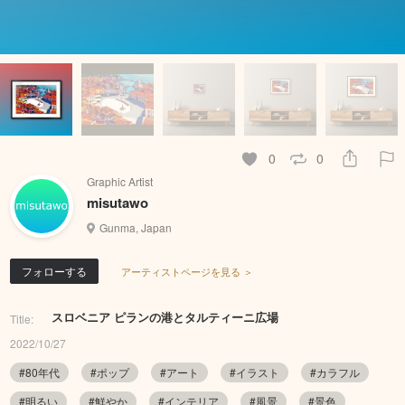
0
0
Graphic Artist
misutawo
Gunma, Japan
フォローする
アーティストページを見る ＞
スロベニア ピランの港とタルティーニ広場
Title:
2022/10/27
#80年代
#ポップ
#アート
#イラスト
#カラフル
#明るい
#鮮やか
#インテリア
#風景
#景色