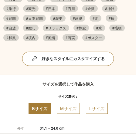
#旅行
#観光
#日本
#石川
#金沢
#神社
#庭園
#日本庭園
#歴史
#建築
#池
#橋
#自然
#癒し
#リラックス
#静寂
#水
#桟橋
#和風
#境内
#風情
#写実
#ポスター
好きなスタイルにカスタマイズする
サイズを選択して作品を購入
サイズ選択：
Sサイズ
Mサイズ
Lサイズ
31.1 × 24.0 cm
外寸