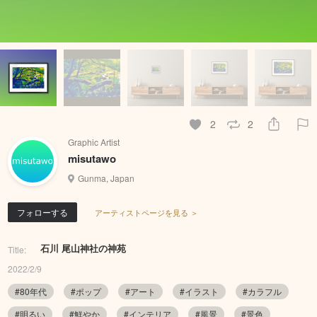
2
2
Graphic Artist
misutawo
Gunma, Japan
フォローする
アーティストページを見る ＞
石川 尾山神社の神苑
Title:
2022/2/9
#80年代
#ポップ
#アート
#イラスト
#カラフル
#明るい
#鮮やか
#インテリア
#風景
#景色