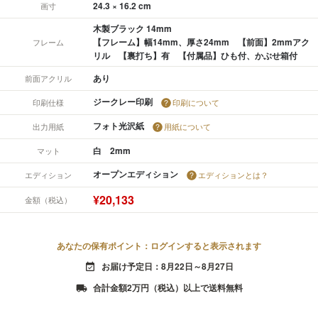
24.3 × 16.2 cm
画寸
木製ブラック 14mm
【フレーム】幅14mm、厚さ24mm 【前面】2mmアク
フレーム
リル 【裏打ち】有 【付属品】ひも付、かぶせ箱付
あり
前面アクリル
ジークレー印刷
印刷仕様
印刷について
フォト光沢紙
出力用紙
用紙について
白 2mm
マット
オープンエディション
エディション
エディションとは？
¥20,133
金額（税込）
あなたの保有ポイント：ログインすると表示されます
お届け予定日：8月22日～8月27日
event_available
合計金額2万円（税込）以上で送料無料
local_shipping