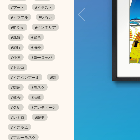
#アート
#イラスト
#カラフル
#明るい
#鮮やか
#インテリア
#風景
#景色
#旅行
#海外
#外国
#ヨーロッパ
#トルコ
#イスタンブール
#街
#街角
#モスク
#教会
#宗教
#名所
#アンティーク
#レトロ
#歴史
#イスラム
#ブルーモスク