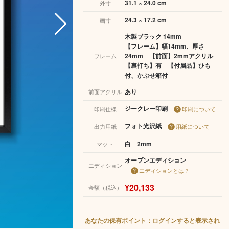
31.1 × 24.0 cm
外寸
24.3 × 17.2 cm
画寸
木製ブラック 14mm
【フレーム】幅14mm、厚さ
24mm 【前面】2mmアクリル
フレーム
【裏打ち】有 【付属品】ひも
付、かぶせ箱付
あり
前面アクリル
ジークレー印刷
印刷仕様
印刷について
フォト光沢紙
出力用紙
用紙について
白 2mm
マット
オープンエディション
エディション
エディションとは？
¥20,133
金額（税込）
あなたの保有ポイント：ログインすると表示され