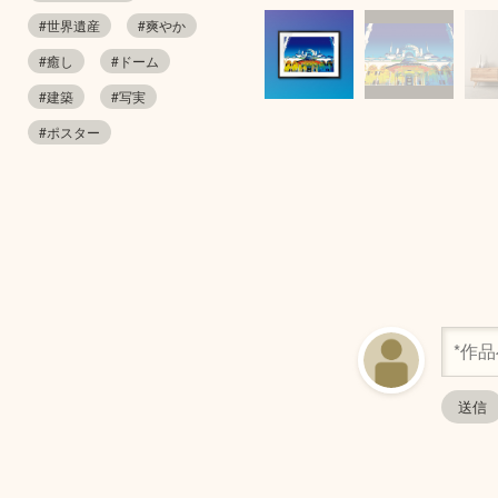
#世界遺産
#爽やか
#癒し
#ドーム
#建築
#写実
#ポスター