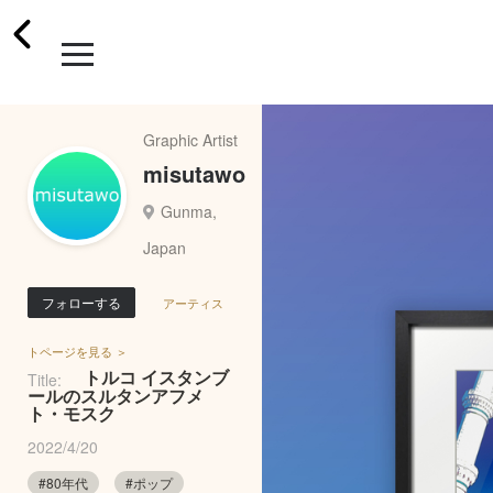
Graphic Artist
misutawo
Gunma,
Japan
フォローする
アーティス
トページを見る ＞
トルコ イスタンブ
Title:
ールのスルタンアフメ
ト・モスク
2022/4/20
#80年代
#ポップ