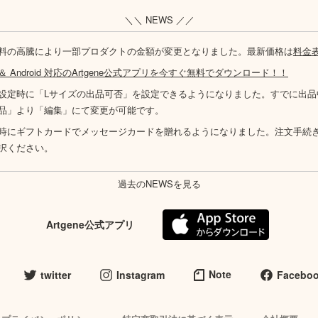
＼＼ NEWS ／／
料の高騰により一部プロダクトの金額が変更となりました。最新価格は
料金
S ＆ Android 対応のArtgene公式アプリを今すぐ無料でダウンロード！！
設定時に「Lサイズの出品可否」を設定できるようになりました。すでに出品
品」より「編集」にて変更が可能です。
時にギフトカードでメッセージカードを贈れるようになりました。注文手続
択ください。
過去のNEWSを見る
Artgene公式アプリ
Note
twitter
Instagram
Facebo