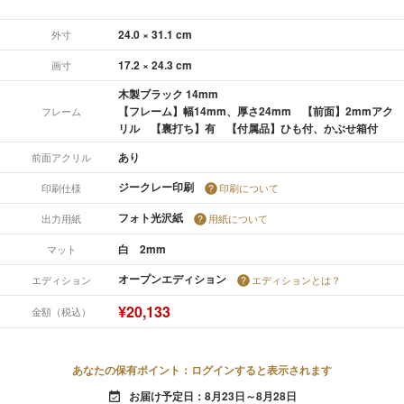
24.0 × 31.1 cm
外寸
17.2 × 24.3 cm
画寸
木製ブラック 14mm
【フレーム】幅14mm、厚さ24mm 【前面】2mmアク
フレーム
リル 【裏打ち】有 【付属品】ひも付、かぶせ箱付
あり
前面アクリル
ジークレー印刷
印刷仕様
印刷について
フォト光沢紙
出力用紙
用紙について
白 2mm
マット
オープンエディション
エディション
エディションとは？
¥20,133
金額（税込）
あなたの保有ポイント：ログインすると表示されます
お届け予定日：8月23日～8月28日
event_available