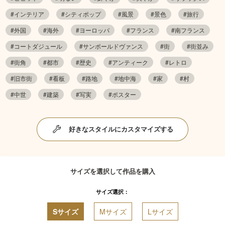
#インテリア
#シティポップ
#風景
#景色
#旅行
#外国
#海外
#ヨーロッパ
#フランス
#南フランス
#コートダジュール
#サンポールドヴァンス
#街
#街並み
#街角
#都市
#歴史
#アンティーク
#レトロ
#旧市街
#看板
#路地
#地中海
#家
#村
#中世
#建築
#写実
#ポスター
好きなスタイルにカスタマイズする
サイズを選択して作品を購入
サイズ選択：
Sサイズ
Mサイズ
Lサイズ