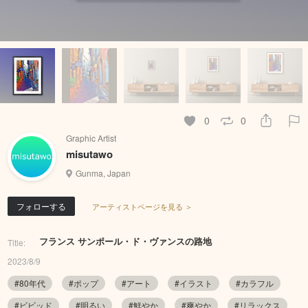
0
0
Graphic Artist
misutawo
Gunma, Japan
フォローする
アーティストページを見る ＞
フランス サンポール・ド・ヴァンスの路地
Title:
2023/8/9
#80年代
#ポップ
#アート
#イラスト
#カラフル
#ビビッド
#明るい
#鮮やか
#爽やか
#リラックス