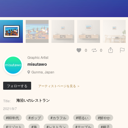
0
0
Graphic Artist
misutawo
Gunma, Japan
フォローする
アーティストページを見る ＞
海沿いのレストラン
Title:
2021/9/7
#80年代
#ポップ
#カラフル
#明るい
#鮮やか
#リゾート
#海
#レストラン
#テーブル
#椅子