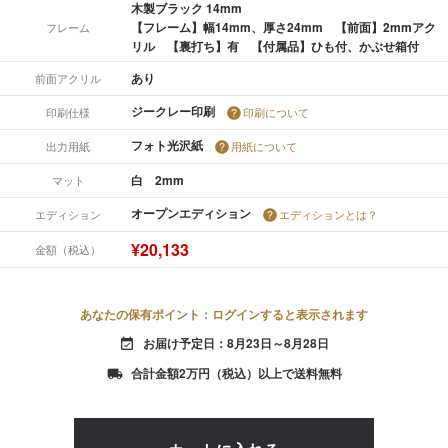
木製ブラック 14mm
【フレーム】幅14mm、厚さ24mm 【前面】2mmアク
フレーム
リル 【裏打ち】有 【付属品】ひも付、かぶせ箱付
あり
前面アクリル
ジークレー印刷
印刷仕様
印刷について
フォト光沢紙
出力用紙
用紙について
白 2mm
マット
オープンエディション
エディション
エディションとは？
¥20,133
金額（税込）
あなたの保有ポイント：ログインすると表示されます
お届け予定日：8月23日～8月28日
event_available
合計金額2万円（税込）以上で送料無料
local_shipping