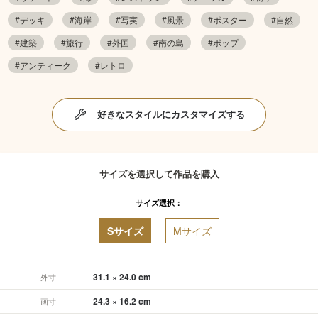
#デッキ
#海岸
#写実
#風景
#ポスター
#自然
#建築
#旅行
#外国
#南の島
#ポップ
#アンティーク
#レトロ
好きなスタイルにカスタマイズする
サイズを選択して作品を購入
サイズ選択：
Sサイズ
Mサイズ
31.1 × 24.0 cm
外寸
24.3 × 16.2 cm
画寸