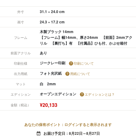
31.1 × 24.0 cm
外寸
24.3 × 17.2 cm
画寸
木製ブラック 14mm
【フレーム】幅14mm、厚さ24mm 【前面】2mmアク
フレーム
リル 【裏打ち】有 【付属品】ひも付、かぶせ箱付
あり
前面アクリル
ジークレー印刷
印刷仕様
印刷について
フォト光沢紙
出力用紙
用紙について
白 2mm
マット
オープンエディション
エディション
エディションとは？
¥20,133
金額（税込）
あなたの保有ポイント：ログインすると表示されます
お届け予定日：8月22日～8月27日
event_available