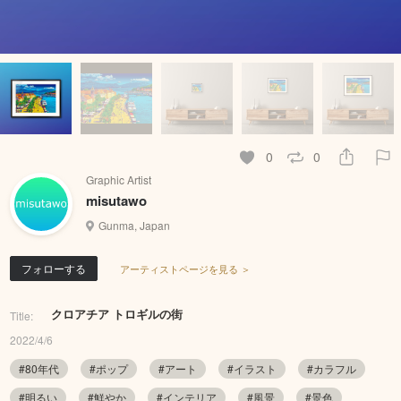
0
0
Graphic Artist
misutawo
Gunma, Japan
フォローする
アーティストページを見る ＞
クロアチア トロギルの街
Title:
2022/4/6
#80年代
#ポップ
#アート
#イラスト
#カラフル
#明るい
#鮮やか
#インテリア
#風景
#景色