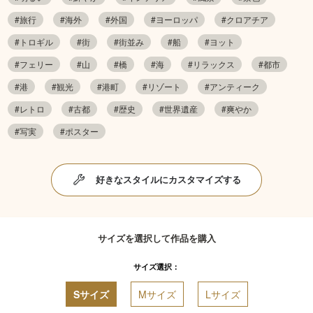
#旅行
#海外
#外国
#ヨーロッパ
#クロアチア
#トロギル
#街
#街並み
#船
#ヨット
#フェリー
#山
#橋
#海
#リラックス
#都市
#港
#観光
#港町
#リゾート
#アンティーク
#レトロ
#古都
#歴史
#世界遺産
#爽やか
#写実
#ポスター
好きなスタイルにカスタマイズする
サイズを選択して作品を購入
サイズ選択：
Sサイズ
Mサイズ
Lサイズ