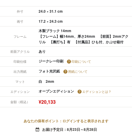
24.0 × 31.1 cm
外寸
17.2 × 24.3 cm
画寸
木製ブラック 14mm
【フレーム】幅14mm、厚さ24mm 【前面】2mmアク
フレーム
リル 【裏打ち】有 【付属品】ひも付、かぶせ箱付
あり
前面アクリル
ジークレー印刷
印刷仕様
印刷について
フォト光沢紙
出力用紙
用紙について
白 2mm
マット
オープンエディション
エディション
エディションとは？
¥20,133
金額（税込）
あなたの保有ポイント：ログインすると表示されます
お届け予定日：8月23日～8月28日
event_available