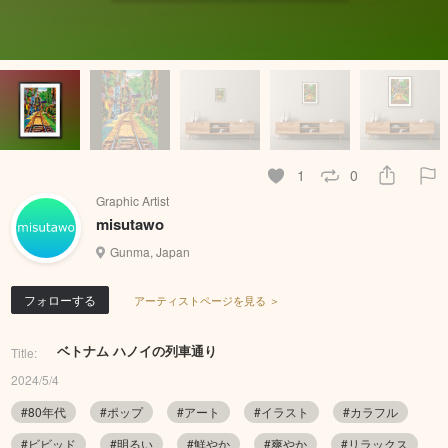
1
0
Graphic Artist
misutawo
Gunma, Japan
フォローする
アーティストページを見る ＞
ベトナム ハノイの列車通り
Title:
2024/5/4
#80年代
#ポップ
#アート
#イラスト
#カラフル
#ビビッド
#明るい
#鮮やか
#爽やか
#リラックス