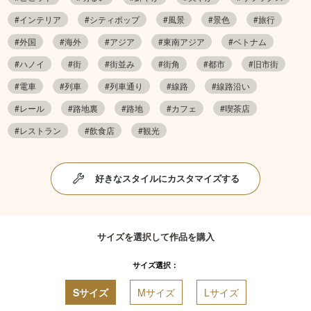
#インテリア
#シティポップ
#風景
#景色
#旅行
#外国
#海外
#アジア
#東南アジア
#ベトナム
#ハノイ
#街
#街並み
#街角
#都市
#旧市街
#電車
#列車
#列車通り
#線路
#線路沿い
#レール
#路地裏
#路地
#カフェ
#喫茶店
#レストラン
#飲食店
#観光
好きなスタイルにカスタマイズする
サイズを選択して作品を購入
サイズ選択：
Sサイズ
Mサイズ
Lサイズ