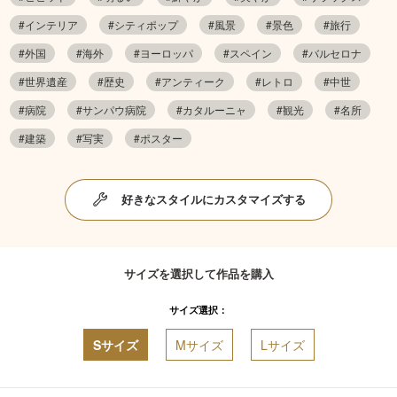
#インテリア
#シティポップ
#風景
#景色
#旅行
#外国
#海外
#ヨーロッパ
#スペイン
#バルセロナ
#世界遺産
#歴史
#アンティーク
#レトロ
#中世
#病院
#サンパウ病院
#カタルーニャ
#観光
#名所
#建築
#写実
#ポスター
好きなスタイルにカスタマイズする
サイズを選択して作品を購入
サイズ選択：
Sサイズ
Mサイズ
Lサイズ