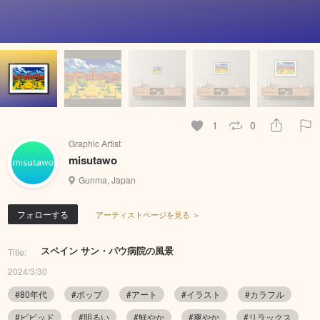
1
0
Graphic Artist
misutawo
Gunma, Japan
フォローする
アーティストページを見る ＞
スペイン サン・パウ病院の風景
Title:
2024/3/30
#80年代
#ポップ
#アート
#イラスト
#カラフル
#ビビッド
#明るい
#鮮やか
#爽やか
#リラックス