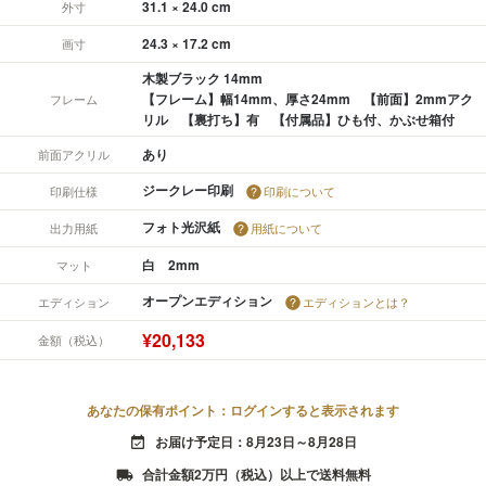
31.1 × 24.0 cm
外寸
24.3 × 17.2 cm
画寸
木製ブラック 14mm
【フレーム】幅14mm、厚さ24mm 【前面】2mmアク
フレーム
リル 【裏打ち】有 【付属品】ひも付、かぶせ箱付
あり
前面アクリル
ジークレー印刷
印刷仕様
印刷について
フォト光沢紙
出力用紙
用紙について
白 2mm
マット
オープンエディション
エディション
エディションとは？
¥20,133
金額（税込）
あなたの保有ポイント：ログインすると表示されます
お届け予定日：8月23日～8月28日
event_available
合計金額2万円（税込）以上で送料無料
local_shipping