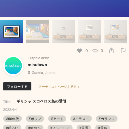
0
0
Graphic Artist
misutawo
Gunma, Japan
フォローする
アーティストページを見る ＞
ギリシャ スコペロス島の階段
Title:
2022/4/4
#80年代
#ポップ
#アート
#イラスト
#カラフル
#明るい
#鮮やか
#インテリア
#風景
#景色