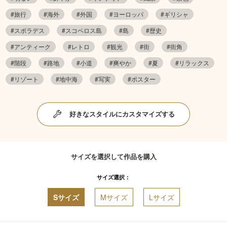
#旅行
#海外
#外国
#ヨーロッパ
#ギリシャ
#スポラデス
#スコペロス島
#島
#歴史
#アンティーク
#レトロ
#観光
#街
#街角
#階段
#路地
#小道
#爽やか
#夏
#リラックス
#リゾート
#地中海
#写実
#ポスター
好きなスタイルにカスタマイズする
サイズを選択して作品を購入
サイズ選択：
Sサイズ
Mサイズ
Lサイズ