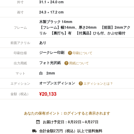
31.1 × 24.0 cm
外寸
24.3 × 17.2 cm
画寸
木製ブラック 14mm
【フレーム】幅14mm、厚さ24mm 【前面】2mmアク
フレーム
リル 【裏打ち】有 【付属品】ひも付、かぶせ箱付
あり
前面アクリル
ジークレー印刷
印刷仕様
印刷について
フォト光沢紙
出力用紙
用紙について
白 2mm
マット
オープンエディション
エディション
エディションとは？
¥20,133
金額（税込）
あなたの保有ポイント：ログインすると表示されます
お届け予定日：8月22日～8月27日
event_available
合計金額2万円（税込）以上で送料無料
local_shipping