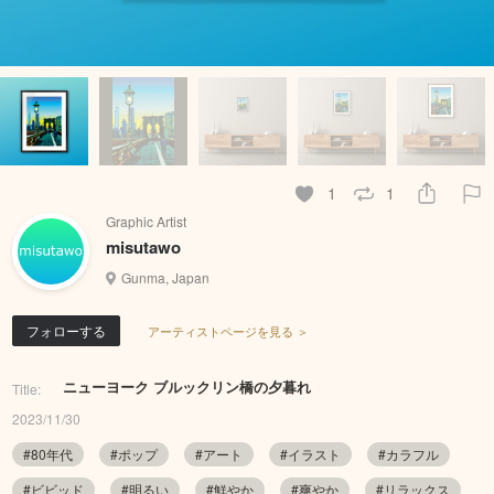
1
1
Graphic Artist
misutawo
Gunma, Japan
フォローする
アーティストページを見る ＞
ニューヨーク ブルックリン橋の夕暮れ
Title:
2023/11/30
#80年代
#ポップ
#アート
#イラスト
#カラフル
#ビビッド
#明るい
#鮮やか
#爽やか
#リラックス