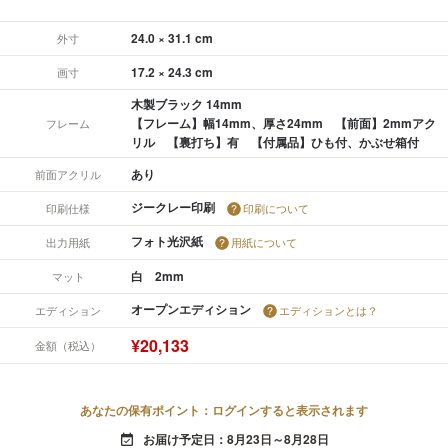
24.0 × 31.1 cm
外寸
17.2 × 24.3 cm
画寸
木製ブラック 14mm
【フレーム】幅14mm、厚さ24mm 【前面】2mmアク
フレーム
リル 【裏打ち】有 【付属品】ひも付、かぶせ箱付
あり
前面アクリル
ジークレー印刷
印刷仕様
印刷について
フォト光沢紙
出力用紙
用紙について
白 2mm
マット
オープンエディション
エディション
エディションとは？
¥20,133
金額（税込）
あなたの保有ポイント：ログインすると表示されます
お届け予定日：8月23日～8月28日
event_available