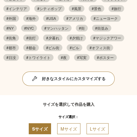
#インテリア
#シティポップ
#風景
#景色
#旅行
#外国
#海外
#USA
#アメリカ
#ニューヨーク
#NY
#NYC
#マンハッタン
#街
#街並み
#街角
#街灯
#夕暮れ
#夕焼け
#マジックアワー
#都市
#都会
#ビル街
#ビル
#オフィス街
#日没
#トワイライト
#夜
#写実
#ポスター
好きなスタイルにカスタマイズする
サイズを選択して作品を購入
サイズ選択：
Sサイズ
Mサイズ
Lサイズ