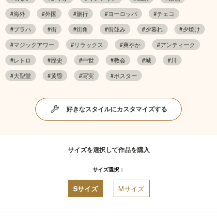
#海外
#外国
#旅行
#ヨーロッパ
#チェコ
#プラハ
#街
#街角
#街並み
#夕暮れ
#夕焼け
#マジックアワー
#リラックス
#爽やか
#アンティーク
#レトロ
#歴史
#中世
#教会
#城
#川
#大聖堂
#黄昏
#写実
#ポスター
好きなスタイルにカスタマイズする
サイズを選択して作品を購入
サイズ選択：
Sサイズ
Mサイズ