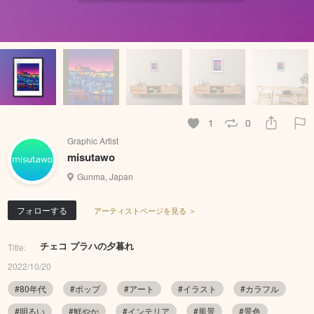
1
0
Graphic Artist
misutawo
Gunma, Japan
フォローする
アーティストページを見る ＞
チェコ プラハの夕暮れ
Title:
2022/10/20
#80年代
#ポップ
#アート
#イラスト
#カラフル
#明るい
#鮮やか
#インテリア
#風景
#景色