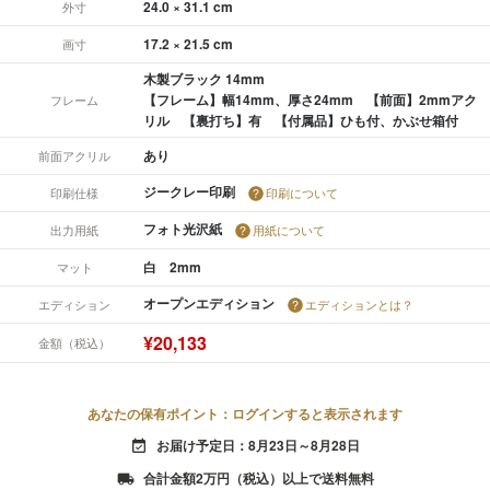
24.0 × 31.1 cm
外寸
17.2 × 21.5 cm
画寸
木製ブラック 14mm
【フレーム】幅14mm、厚さ24mm 【前面】2mmアク
フレーム
リル 【裏打ち】有 【付属品】ひも付、かぶせ箱付
あり
前面アクリル
ジークレー印刷
印刷仕様
印刷について
フォト光沢紙
出力用紙
用紙について
白 2mm
マット
オープンエディション
エディション
エディションとは？
¥20,133
金額（税込）
あなたの保有ポイント：ログインすると表示されます
お届け予定日：8月23日～8月28日
event_available
合計金額2万円（税込）以上で送料無料
local_shipping