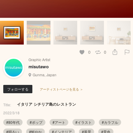
0
0
Graphic Artist
misutawo
Gunma, Japan
フォローする
アーティストページを見る ＞
イタリア シチリア島のレストラン
Title:
2022/3/18
#80年代
#ポップ
#アート
#イラスト
#カラフル
#明るい
#鮮やか
#インテリア
#風景
#景色