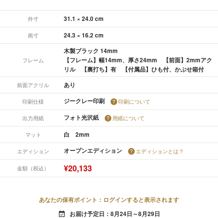
31.1 × 24.0 cm
外寸
24.3 × 16.2 cm
画寸
木製ブラック 14mm
【フレーム】幅14mm、厚さ24mm 【前面】2mmアク
フレーム
リル 【裏打ち】有 【付属品】ひも付、かぶせ箱付
あり
前面アクリル
ジークレー印刷
印刷仕様
印刷について
フォト光沢紙
出力用紙
用紙について
白 2mm
マット
オープンエディション
エディション
エディションとは？
¥20,133
金額（税込）
あなたの保有ポイント：ログインすると表示されます
お届け予定日：8月24日～8月29日
event_available