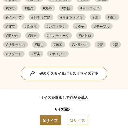
#旅行
#観光
#海外
#外国
#ヨーロッパ
#イタリア
#シチリア島
#マルツァメミ
#街
#街角
#都市
#飲食店
#レストラン
#椅子
#テーブル
#爽やか
#歴史
#アンティーク
#レトロ
#リラックス
#癒し
#南国
#パラソル
#壺
#花
#リゾート
#写実
#ポスター
好きなスタイルにカスタマイズする
サイズを選択して作品を購入
サイズ選択：
Sサイズ
Mサイズ