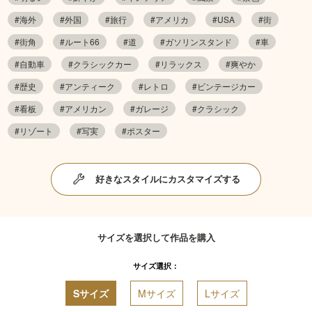
#海外
#外国
#旅行
#アメリカ
#USA
#街
#街角
#ルート66
#道
#ガソリンスタンド
#車
#自動車
#クラシックカー
#リラックス
#爽やか
#歴史
#アンティーク
#レトロ
#ビンテージカー
#看板
#アメリカン
#ガレージ
#クラシック
#リゾート
#写実
#ポスター
好きなスタイルにカスタマイズする
サイズを選択して作品を購入
サイズ選択：
Sサイズ
Mサイズ
Lサイズ