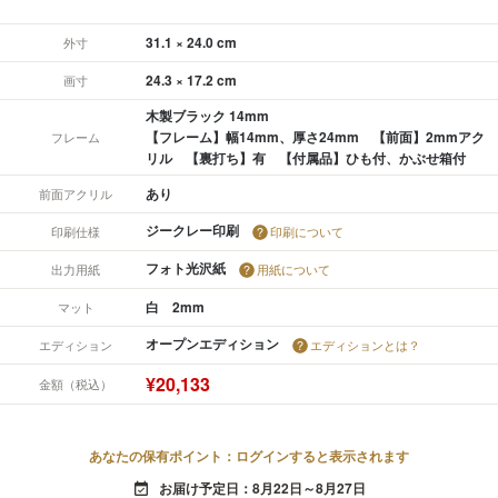
31.1 × 24.0 cm
外寸
24.3 × 17.2 cm
画寸
木製ブラック 14mm
【フレーム】幅14mm、厚さ24mm 【前面】2mmアク
フレーム
リル 【裏打ち】有 【付属品】ひも付、かぶせ箱付
あり
前面アクリル
ジークレー印刷
印刷仕様
印刷について
フォト光沢紙
出力用紙
用紙について
白 2mm
マット
オープンエディション
エディション
エディションとは？
¥20,133
金額（税込）
あなたの保有ポイント：ログインすると表示されます
お届け予定日：8月22日～8月27日
event_available