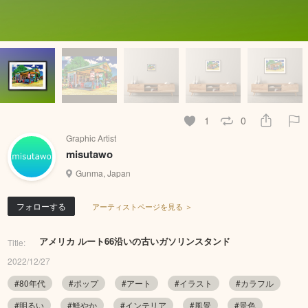
1
0
Graphic Artist
misutawo
Gunma, Japan
フォローする
アーティストページを見る ＞
アメリカ ルート66沿いの古いガソリンスタンド
Title:
2022/12/27
#80年代
#ポップ
#アート
#イラスト
#カラフル
#明るい
#鮮やか
#インテリア
#風景
#景色