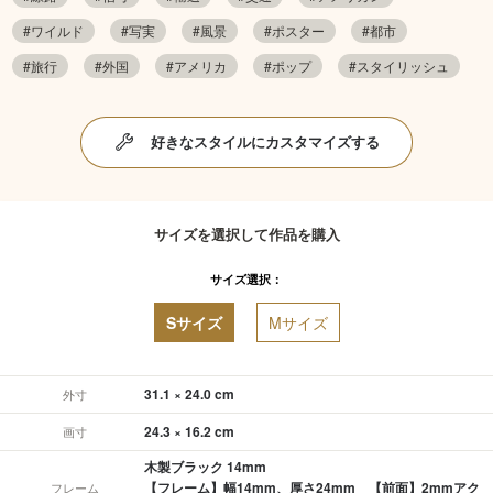
#ワイルド
#写実
#風景
#ポスター
#都市
#旅行
#外国
#アメリカ
#ポップ
#スタイリッシュ
好きなスタイルにカスタマイズする
サイズを選択して作品を購入
サイズ選択：
Sサイズ
Mサイズ
31.1 × 24.0 cm
外寸
24.3 × 16.2 cm
画寸
木製ブラック 14mm
【フレーム】幅14mm、厚さ24mm 【前面】2mmアク
フレーム