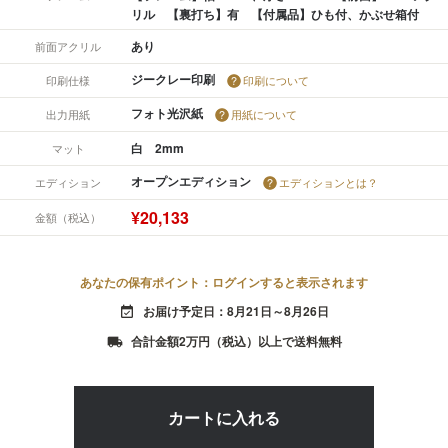
リル 【裏打ち】有 【付属品】ひも付、かぶせ箱付
あり
前面アクリル
ジークレー印刷
印刷仕様
印刷について
フォト光沢紙
出力用紙
用紙について
白 2mm
マット
オープンエディション
エディション
エディションとは？
¥20,133
金額（税込）
あなたの保有ポイント：ログインすると表示されます
お届け予定日：8月21日～8月26日
event_available
合計金額2万円（税込）以上で送料無料
local_shipping