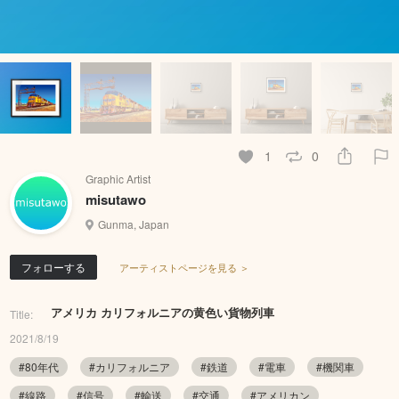
1
0
Graphic Artist
misutawo
Gunma, Japan
フォローする
アーティストページを見る ＞
アメリカ カリフォルニアの黄色い貨物列車
Title:
2021/8/19
#80年代
#カリフォルニア
#鉄道
#電車
#機関車
#線路
#信号
#輸送
#交通
#アメリカン