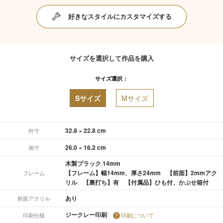
好きなスタイルにカスタマイズする
サイズを選択して作品を購入
サイズ選択：
Sサイズ
Mサイズ
32.8 × 22.8 cm
外寸
26.0 × 16.2 cm
画寸
木製ブラック 14mm
【フレーム】幅14mm、厚さ24mm 【前面】2mmアク
フレーム
リル 【裏打ち】有 【付属品】ひも付、かぶせ箱付
あり
前面アクリル
ジークレー印刷
印刷仕様
印刷について