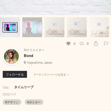
0
0
AIクリエイター
Bond
Kagoshima, Japan
フォローする
アーティストページを見る ＞
タイムリープ
Title:
2022/11/1
#デザイン
#ポスター