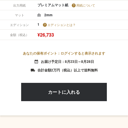
プレミアムマット紙
出力用紙
用紙について
白 2mm
マット
1
エディション
エディションとは？
¥26,733
金額（税込）
あなたの保有ポイント：ログインすると表示されます
お届け予定日：8月23日～8月28日
event_available
合計金額2万円（税込）以上で送料無料
local_shipping