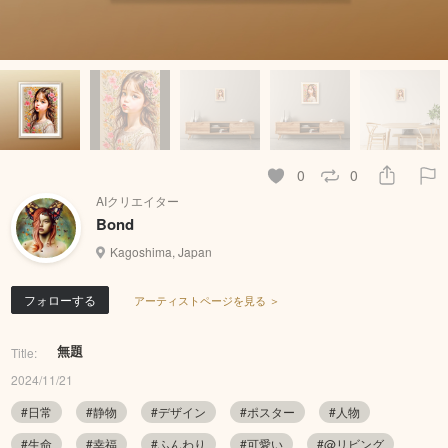
0
0
AIクリエイター
Bond
Kagoshima, Japan
フォローする
アーティストページを見る ＞
無題
Title:
2024/11/21
#日常
#静物
#デザイン
#ポスター
#人物
#生命
#幸福
#ふんわり
#可愛い
#@リビング