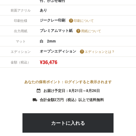
付、かぶせ箱付
あり
前面アクリル
ジークレー印刷
印刷仕様
印刷について
プレミアムマット紙
出力用紙
用紙について
白 2mm
マット
オープンエディション
エディション
エディションとは？
¥36,476
金額（税込）
あなたの保有ポイント：ログインすると表示されます
お届け予定日：8月21日～8月26日
event_available
合計金額2万円（税込）以上で送料無料
local_shipping