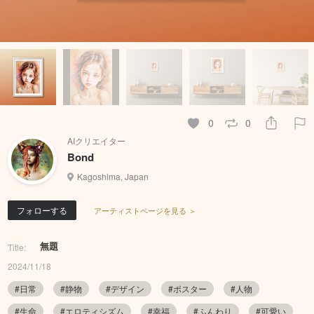
0
0
AIクリエイター
Bond
Kagoshima, Japan
フォローする
アーティストページを見る ＞
無題
Title:
2024/11/18
#日常
#静物
#デザイン
#ポスター
#人物
#生命
#エロティシズム
#幸福
#ふんわり
#可愛い