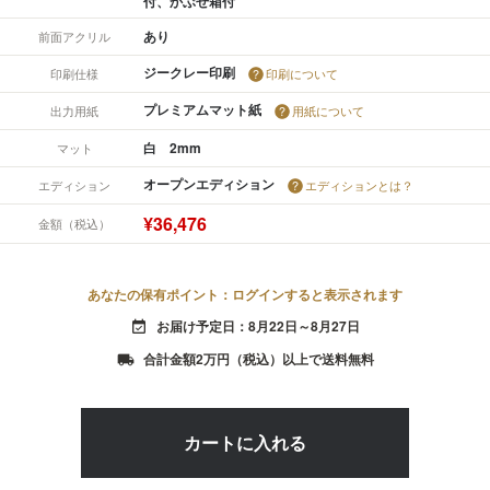
付、かぶせ箱付
あり
前面アクリル
ジークレー印刷
印刷仕様
印刷について
プレミアムマット紙
出力用紙
用紙について
白 2mm
マット
オープンエディション
エディション
エディションとは？
¥36,476
金額（税込）
あなたの保有ポイント：ログインすると表示されます
お届け予定日：8月22日～8月27日
event_available
合計金額2万円（税込）以上で送料無料
local_shipping