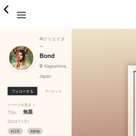
AIクリエイタ
ー
Bond
Kagoshima,
Japan
フォローする
アーティス
トページを見る ＞
無題
Title:
2024/11/21
#日常
#静物