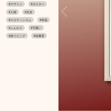
#デザイン
#ポスター
#人物
#生命
#エロティシズム
#幸福
#ふんわり
#可愛い
#@リビング
#@書斎