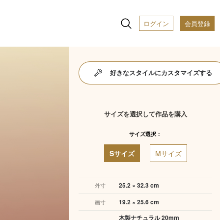
ログイン
会員登録
好きなスタイルにカスタマイズする
サイズを選択して作品を購入
サイズ選択：
Sサイズ
Mサイズ
25.2 × 32.3 cm
外寸
19.2 × 25.6 cm
画寸
木製ナチュラル 20mm