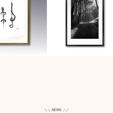
＼＼ NEWS ／／