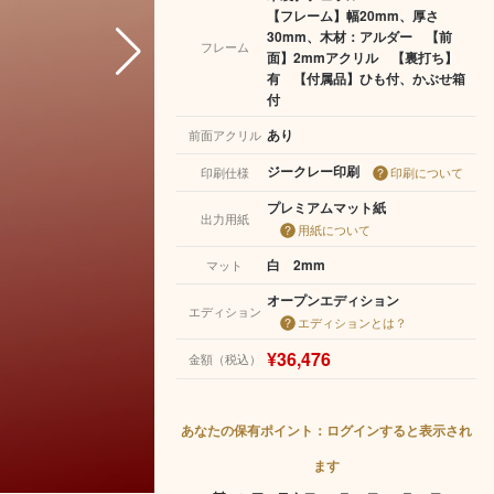
【フレーム】幅20mm、厚さ
30mm、木材：アルダー 【前
フレーム
面】2mmアクリル 【裏打ち】
有 【付属品】ひも付、かぶせ箱
付
あり
前面アクリル
ジークレー印刷
印刷仕様
印刷について
プレミアムマット紙
出力用紙
用紙について
白 2mm
マット
オープンエディション
エディション
エディションとは？
¥36,476
金額（税込）
あなたの保有ポイント：ログインすると表示され
ます