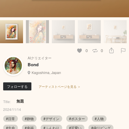
0
0
AIクリエイター
Bond
Kagoshima, Japan
フォローする
アーティストページを見る ＞
無題
Title:
2024/11/14
#日常
#静物
#デザイン
#ポスター
#人物
#生命
#幸福
#ふんわり
#可愛い
#@リビング