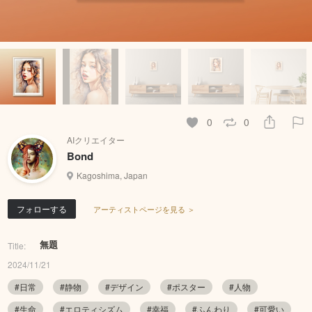
0
0
AIクリエイター
Bond
Kagoshima, Japan
フォローする
アーティストページを見る ＞
無題
Title:
2024/11/21
#日常
#静物
#デザイン
#ポスター
#人物
#生命
#エロティシズム
#幸福
#ふんわり
#可愛い