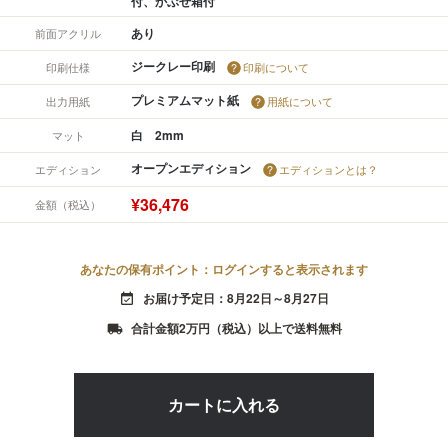
付、かぶせ箱付
あり
前面アクリル
ジークレー印刷
印刷仕様
印刷について
プレミアムマット紙
出力用紙
用紙について
白 2mm
マット
オープンエディション
エディション
エディションとは？
¥36,476
金額（税込）
あなたの保有ポイント：ログインすると表示されます
お届け予定日：8月22日～8月27日
event_available
合計金額2万円（税込）以上で送料無料
local_shipping