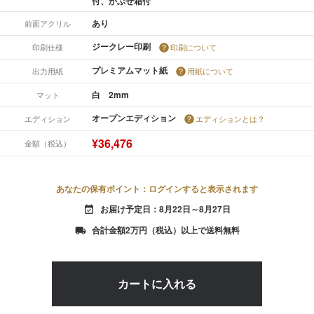
付、かぶせ箱付
あり
前面アクリル
ジークレー印刷
印刷仕様
印刷について
プレミアムマット紙
出力用紙
用紙について
白 2mm
マット
オープンエディション
エディション
エディションとは？
¥36,476
金額（税込）
あなたの保有ポイント：ログインすると表示されます
お届け予定日：8月22日～8月27日
event_available
合計金額2万円（税込）以上で送料無料
local_shipping