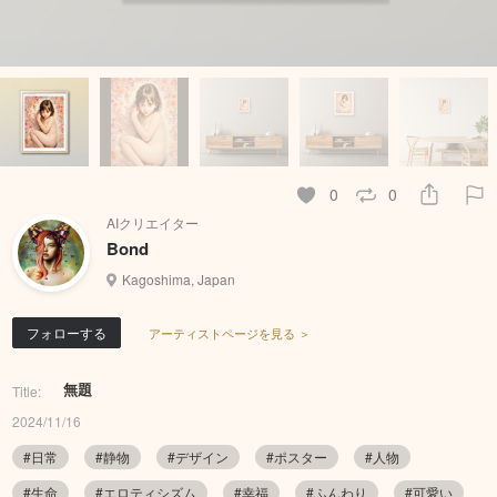
0
0
AIクリエイター
Bond
Kagoshima, Japan
フォローする
アーティストページを見る ＞
無題
Title:
2024/11/16
#日常
#静物
#デザイン
#ポスター
#人物
#生命
#エロティシズム
#幸福
#ふんわり
#可愛い