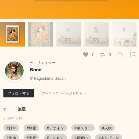
0
0
AIクリエイター
Bond
Kagoshima, Japan
フォローする
アーティストページを見る ＞
無題
Title:
2024/11/14
#日常
#静物
#デザイン
#ポスター
#人物
#生命
#幸福
#ふんわり
#可愛い
#@リビング