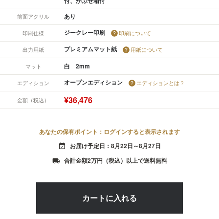
付、かぶせ箱付
あり
前面アクリル
ジークレー印刷
印刷仕様
印刷について
プレミアムマット紙
出力用紙
用紙について
白 2mm
マット
オープンエディション
エディション
エディションとは？
¥36,476
金額（税込）
あなたの保有ポイント：ログインすると表示されます
お届け予定日：8月22日～8月27日
event_available
合計金額2万円（税込）以上で送料無料
local_shipping