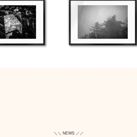
＼＼ NEWS ／／