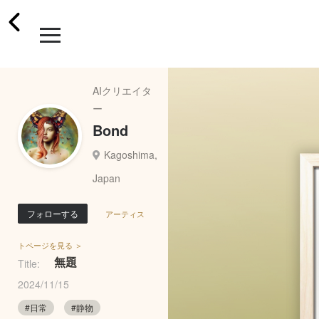
AIクリエイタ
ー
Bond
Kagoshima,
Japan
フォローする
アーティス
トページを見る ＞
無題
Title:
2024/11/15
#日常
#静物