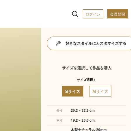
ログイン
会員登録
好きなスタイルにカスタマイズする
サイズを選択して作品を購入
サイズ選択：
Sサイズ
Mサイズ
25.2 × 32.3 cm
外寸
19.2 × 25.6 cm
画寸
木製ナチュラル 20mm