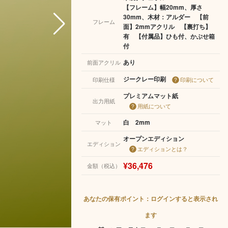
【フレーム】幅20mm、厚さ
30mm、木材：アルダー 【前
フレーム
面】2mmアクリル 【裏打ち】
有 【付属品】ひも付、かぶせ箱
付
あり
前面アクリル
ジークレー印刷
印刷仕様
印刷について
プレミアムマット紙
出力用紙
用紙について
白 2mm
マット
オープンエディション
エディション
エディションとは？
¥36,476
金額（税込）
あなたの保有ポイント：ログインすると表示され
ます