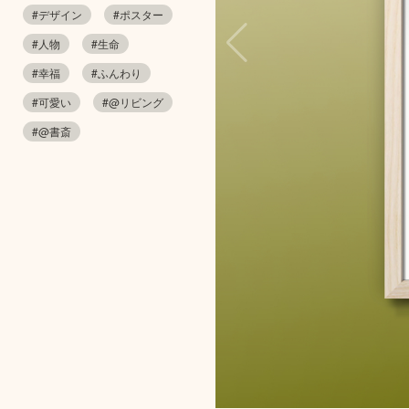
#デザイン
#ポスター
#人物
#生命
#幸福
#ふんわり
#可愛い
#@リビング
#@書斎