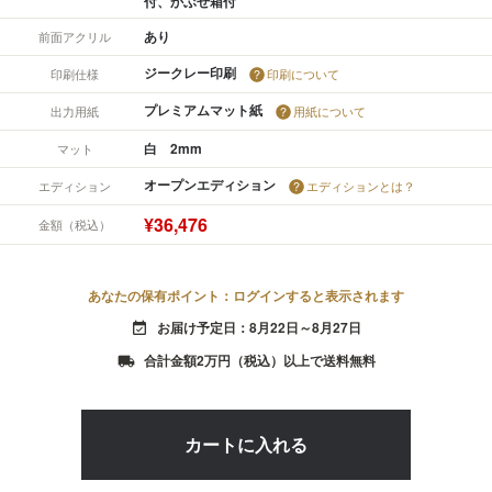
付、かぶせ箱付
あり
前面アクリル
ジークレー印刷
印刷仕様
印刷について
プレミアムマット紙
出力用紙
用紙について
白 2mm
マット
オープンエディション
エディション
エディションとは？
¥36,476
金額（税込）
あなたの保有ポイント：ログインすると表示されます
お届け予定日：8月22日～8月27日
event_available
合計金額2万円（税込）以上で送料無料
local_shipping