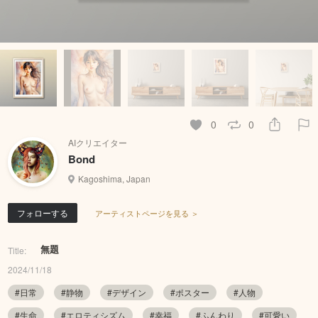
0
0
AIクリエイター
Bond
Kagoshima, Japan
フォローする
アーティストページを見る ＞
無題
Title:
2024/11/18
#日常
#静物
#デザイン
#ポスター
#人物
#生命
#エロティシズム
#幸福
#ふんわり
#可愛い