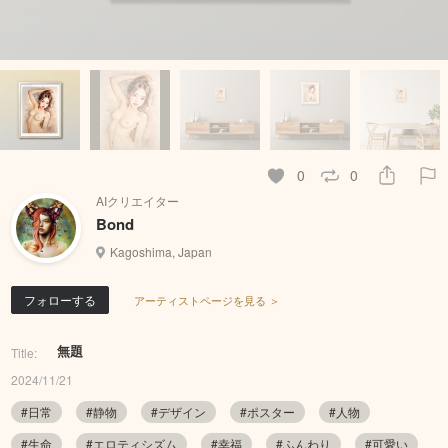
0
0
AIクリエイター
Bond
Kagoshima, Japan
フォローする
アーティストページを見る ＞
無題
Title:
2024/11/21
#日常
#静物
#デザイン
#ポスター
#人物
#生命
#エロティシズム
#幸福
#ふんわり
#可愛い