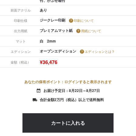
付、かぶせ箱付
あり
前面アクリル
ジークレー印刷
印刷仕様
印刷について
プレミアムマット紙
出力用紙
用紙について
白 2mm
マット
オープンエディション
エディション
エディションとは？
¥36,476
金額（税込）
あなたの保有ポイント：ログインすると表示されます
お届け予定日：8月22日～8月27日
event_available
合計金額2万円（税込）以上で送料無料
local_shipping