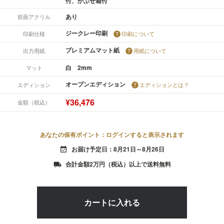
付、かぶせ箱付
あり
前面アクリル
ジークレー印刷
印刷仕様
印刷について
プレミアムマット紙
出力用紙
用紙について
白 2mm
マット
オープンエディション
エディション
エディションとは？
¥36,476
金額（税込）
あなたの保有ポイント：ログインすると表示されます
お届け予定日：8月21日～8月26日
event_available
合計金額2万円（税込）以上で送料無料
local_shipping