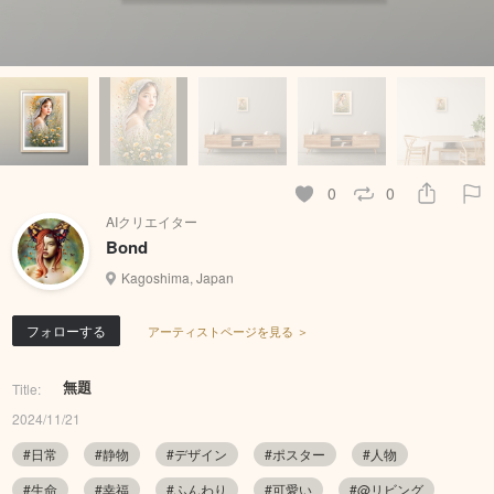
0
0
AIクリエイター
Bond
Kagoshima, Japan
フォローする
アーティストページを見る ＞
無題
Title:
2024/11/21
#日常
#静物
#デザイン
#ポスター
#人物
#生命
#幸福
#ふんわり
#可愛い
#@リビング