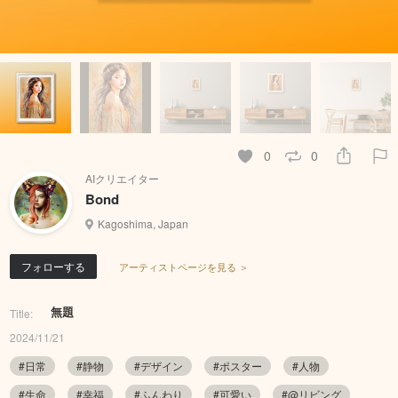
0
0
AIクリエイター
Bond
Kagoshima, Japan
フォローする
アーティストページを見る ＞
無題
Title:
2024/11/21
#日常
#静物
#デザイン
#ポスター
#人物
#生命
#幸福
#ふんわり
#可愛い
#@リビング