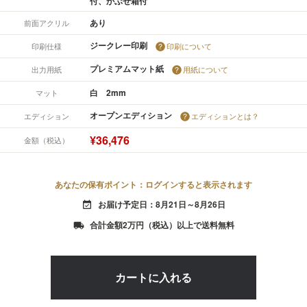
付、かぶせ箱付
あり
前面アクリル
ジークレー印刷
印刷仕様
印刷について
プレミアムマット紙
出力用紙
用紙について
白 2mm
マット
オープンエディション
エディション
エディションとは？
¥36,476
金額（税込）
あなたの保有ポイント：ログインすると表示されます
お届け予定日：8月21日～8月26日
event_available
合計金額2万円（税込）以上で送料無料
local_shipping