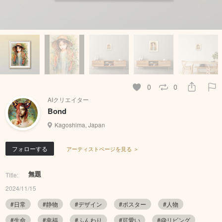
0
0
AIクリエイター
Bond
Kagoshima, Japan
フォローする
アーティストページを見る ＞
無題
Title:
2024/11/15
#日常
#静物
#デザイン
#ポスター
#人物
#生命
#幸福
#ふんわり
#可愛い
#@リビング