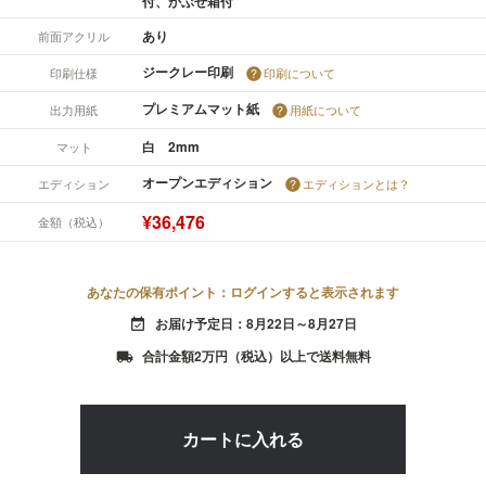
付、かぶせ箱付
あり
前面アクリル
ジークレー印刷
印刷仕様
印刷について
プレミアムマット紙
出力用紙
用紙について
白 2mm
マット
オープンエディション
エディション
エディションとは？
¥36,476
金額（税込）
あなたの保有ポイント：ログインすると表示されます
お届け予定日：8月22日～8月27日
event_available
合計金額2万円（税込）以上で送料無料
local_shipping