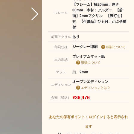
【フレーム】幅20mm、厚さ
30mm、木材：アルダー 【前
フレーム
面】2mmアクリル 【裏打ち】
有 【付属品】ひも付、かぶせ箱
付
あり
前面アクリル
ジークレー印刷
印刷仕様
印刷について
プレミアムマット紙
出力用紙
用紙について
白 2mm
マット
オープンエディション
エディション
エディションとは？
¥36,476
金額（税込）
あなたの保有ポイント：ログインすると表示され
ます