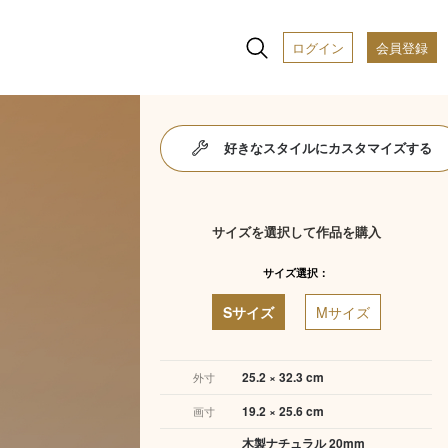
ログイン
会員登録
好きなスタイルにカスタマイズする
サイズを選択して作品を購入
サイズ選択：
Sサイズ
Mサイズ
25.2 × 32.3 cm
外寸
19.2 × 25.6 cm
画寸
木製ナチュラル 20mm