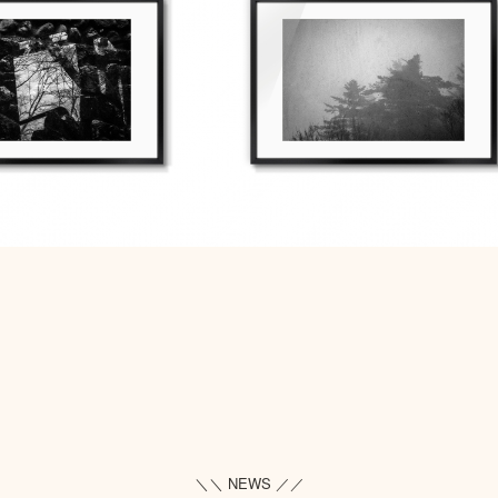
＼＼ NEWS ／／