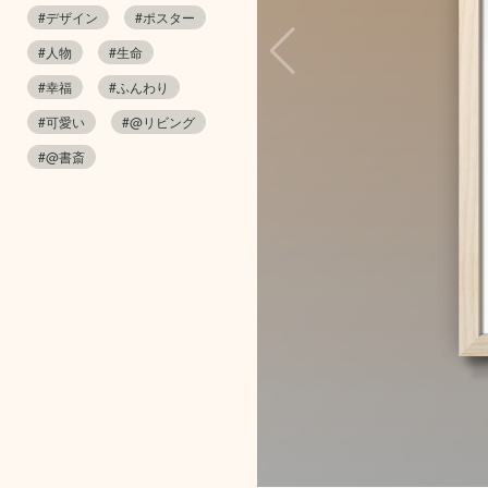
#デザイン
#ポスター
#人物
#生命
#幸福
#ふんわり
#可愛い
#@リビング
#@書斎