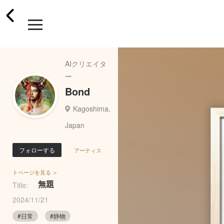
AIクリエイタ
ー
Bond
Kagoshima,
Japan
フォローする
アーティス
トページを見る ＞
無題
Title:
2024/11/21
#日常
#静物