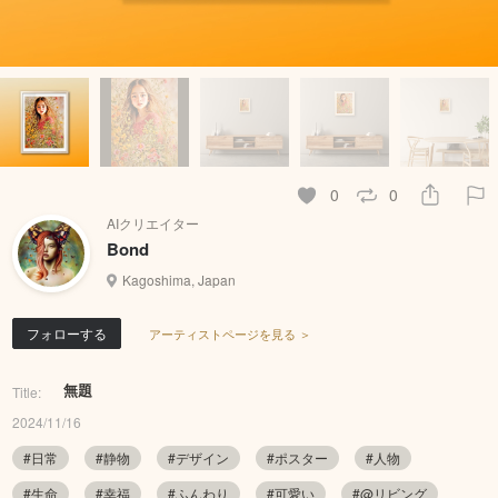
0
0
AIクリエイター
Bond
Kagoshima, Japan
フォローする
アーティストページを見る ＞
無題
Title:
2024/11/16
#日常
#静物
#デザイン
#ポスター
#人物
#生命
#幸福
#ふんわり
#可愛い
#@リビング