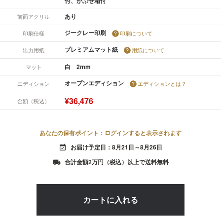
付、かぶせ箱付
あり
前面アクリル
ジークレー印刷
印刷仕様
印刷について
プレミアムマット紙
出力用紙
用紙について
白 2mm
マット
オープンエディション
エディション
エディションとは？
¥36,476
金額（税込）
あなたの保有ポイント：ログインすると表示されます
お届け予定日：8月21日～8月26日
event_available
合計金額2万円（税込）以上で送料無料
local_shipping