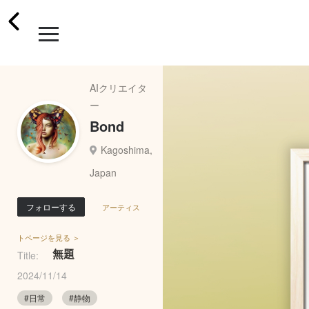
AIクリエイタ
ー
Bond
Kagoshima,
Japan
フォローする
アーティス
トページを見る ＞
無題
Title:
2024/11/14
#日常
#静物