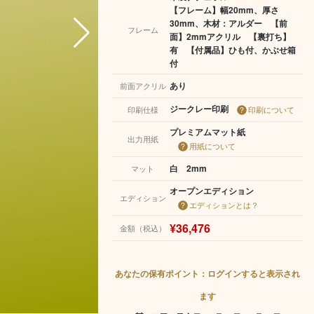
【フレーム】幅20mm、厚さ
30mm、木材：アルダー 【前
フレーム
面】2mmアクリル 【裏打ち】
有 【付属品】ひも付、かぶせ箱
付
あり
前面アクリル
ジークレー印刷
印刷仕様
印刷について
プレミアムマット紙
出力用紙
用紙について
白 2mm
マット
オープンエディション
エディション
エディションとは？
¥36,476
金額（税込）
あなたの保有ポイント：ログインすると表示され
ます