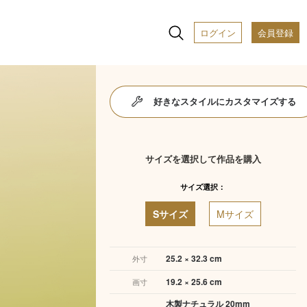
ログイン
会員登録
好きなスタイルにカスタマイズする
サイズを選択して作品を購入
サイズ選択：
Sサイズ
Mサイズ
25.2 × 32.3 cm
外寸
19.2 × 25.6 cm
画寸
木製ナチュラル 20mm