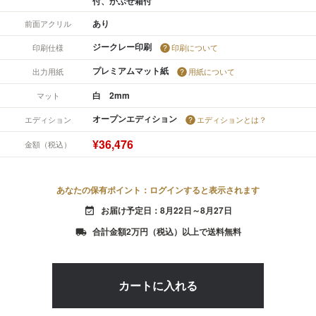
付、かぶせ箱付
あり
前面アクリル
ジークレー印刷
印刷仕様
印刷について
プレミアムマット紙
出力用紙
用紙について
白 2mm
マット
オープンエディション
エディション
エディションとは？
¥36,476
金額（税込）
あなたの保有ポイント：ログインすると表示されます
お届け予定日：8月22日～8月27日
event_available
合計金額2万円（税込）以上で送料無料
local_shipping