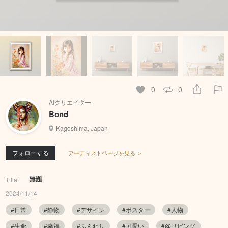
0
0
AIクリエイター
Bond
Kagoshima, Japan
フォローする
アーティストページを見る ＞
無題
Title:
2024/11/14
#日常
#静物
#デザイン
#ポスター
#人物
#生命
#幸福
#ふんわり
#可愛い
#@リビング