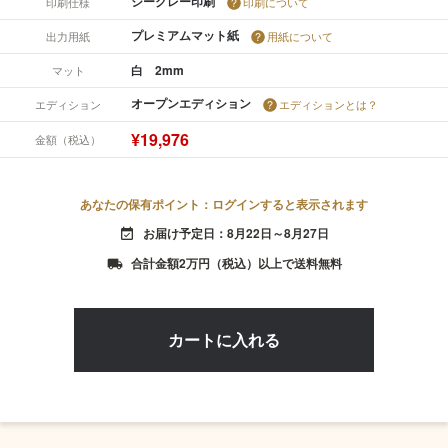
ジークレー印刷
印刷仕様
印刷について
プレミアムマット紙
出力用紙
用紙について
白 2mm
マット
オープンエディション
エディション
エディションとは？
¥19,976
金額（税込）
あなたの保有ポイント：ログインすると表示されます
お届け予定日：8月22日～8月27日
event_available
合計金額2万円（税込）以上で送料無料
local_shipping