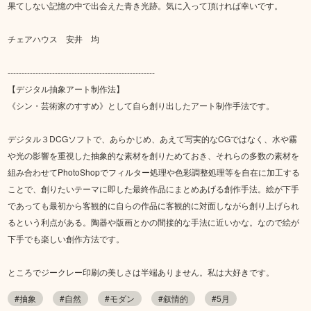
果てしない記憶の中で出会えた青き光跡。気に入って頂ければ幸いです。
チェアハウス 安井 均
-----------------------------------------------------
【デジタル抽象アート制作法】
《シン・芸術家のすすめ》として自ら創り出したアート制作手法です。
デジタル３DCGソフトで、あらかじめ、あえて写実的なCGではなく、水や霧
や光の影響を重視した抽象的な素材を創りためておき、それらの多数の素材を
組み合わせてPhotoShopでフィルター処理や色彩調整処理等を自在に加工する
ことで、創りたいテーマに即した最終作品にまとめあげる創作手法。絵が下手
であっても最初から客観的に自らの作品に客観的に対面しながら創り上げられ
るという利点がある。陶器や版画とかの間接的な手法に近いかな。なので絵が
下手でも楽しい創作方法です。
ところでジークレー印刷の美しさは半端ありません。私は大好きです。
#抽象
#自然
#モダン
#叙情的
#5月