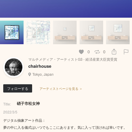
0
0
マルチメディア・アーティストG3 - 経済産業大臣賞受賞
chairhouse
Tokyo, Japan
フォローする
アーティストページを見る ＞
硝子市松女神
Title:
2022/3/5
デジタル抽象アート作品：
夢の中に入る儀式はいつでもここにあります。気に入って頂ければ幸いです。