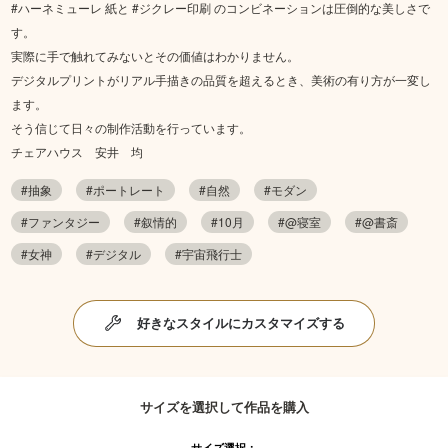
#ハーネミューレ 紙と #ジクレー印刷 のコンビネーションは圧倒的な美しさで
す。
実際に手で触れてみないとその価値はわかりません。
デジタルプリントがリアル手描きの品質を超えるとき、美術の有り方が一変し
ます。
そう信じて日々の制作活動を行っています。
チェアハウス 安井 均
#抽象
#ポートレート
#自然
#モダン
#ファンタジー
#叙情的
#10月
#@寝室
#@書斎
#女神
#デジタル
#宇宙飛行士
好きなスタイルにカスタマイズする
サイズを選択して作品を購入
サイズ選択：