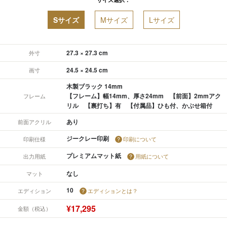
Sサイズ
Mサイズ
Lサイズ
27.3 × 27.3 cm
外寸
24.5 × 24.5 cm
画寸
木製ブラック 14mm
【フレーム】幅14mm、厚さ24mm 【前面】2mmアク
フレーム
リル 【裏打ち】有 【付属品】ひも付、かぶせ箱付
あり
前面アクリル
ジークレー印刷
印刷仕様
印刷について
プレミアムマット紙
出力用紙
用紙について
なし
マット
10
エディション
エディションとは？
¥17,295
金額（税込）