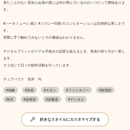
来たことのない見知らぬ海の底には何が潜んでいるのかいつだって興味ありま
す。
#ハーネミューレ 紙と #ジクレー印刷 のコンビネーションは圧倒的な美しさで
す。
実際に手で触れてみないとその価値はわかりません。
デジタルプリントがリアル手描きの品質を超えるとき、美術の有り方が一変し
ます。
そう信じて日々の制作活動を行っています。
チェアハウス 安井 均
#抽象
#自然
#モダン
#ファンタジー
#叙情的
#8月
#@寝室
#@書斎
#デジタル
好きなスタイルにカスタマイズする