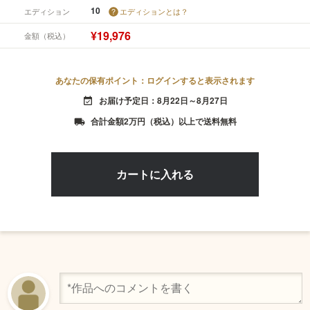
10
エディション
エディションとは？
¥19,976
金額（税込）
あなたの保有ポイント：ログインすると表示されます
お届け予定日：8月22日～8月27日
event_available
合計金額2万円（税込）以上で送料無料
local_shipping