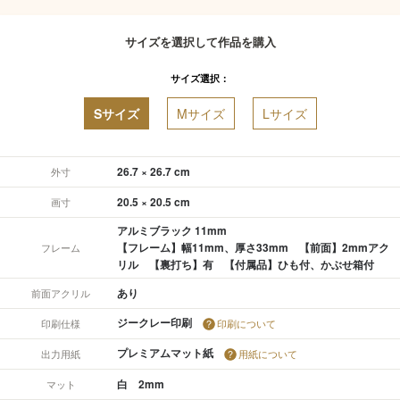
サイズを選択して作品を購入
サイズ選択：
Sサイズ
Mサイズ
Lサイズ
26.7 × 26.7 cm
外寸
20.5 × 20.5 cm
画寸
アルミブラック 11mm
【フレーム】幅11mm、厚さ33mm 【前面】2mmアク
フレーム
リル 【裏打ち】有 【付属品】ひも付、かぶせ箱付
あり
前面アクリル
ジークレー印刷
印刷仕様
印刷について
プレミアムマット紙
出力用紙
用紙について
白 2mm
マット