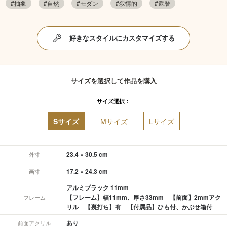
#抽象
#自然
#モダン
#叙情的
#還暦
好きなスタイルにカスタマイズする
サイズを選択して作品を購入
サイズ選択：
Sサイズ
Mサイズ
Lサイズ
23.4 × 30.5 cm
外寸
17.2 × 24.3 cm
画寸
アルミブラック 11mm
【フレーム】幅11mm、厚さ33mm 【前面】2mmアク
フレーム
リル 【裏打ち】有 【付属品】ひも付、かぶせ箱付
あり
前面アクリル