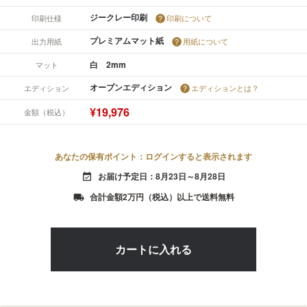
ジークレー印刷
印刷仕様
印刷について
プレミアムマット紙
出力用紙
用紙について
白 2mm
マット
オープンエディション
エディション
エディションとは？
¥19,976
金額（税込）
あなたの保有ポイント：ログインすると表示されます
お届け予定日：8月23日～8月28日
event_available
合計金額2万円（税込）以上で送料無料
local_shipping