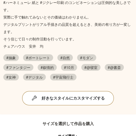
#ハーネミューレ 紙と #ジクレー印刷 のコンビネーションは圧倒的な美しさで
す。
実際に手で触れてみないとその価値はわかりません。
デジタルプリントがリアル手描きの品質を超えるとき、美術の有り方が一変し
ます。
そう信じて日々の制作活動を行っています。
チェアハウス 安井 均
#抽象
#ポートレート
#自然
#モダン
#ファンタジー
#叙情的
#10月
#@寝室
#@書斎
#女神
#デジタル
#宇宙飛行士
好きなスタイルにカスタマイズする
サイズを選択して作品を購入
サイズ選択：