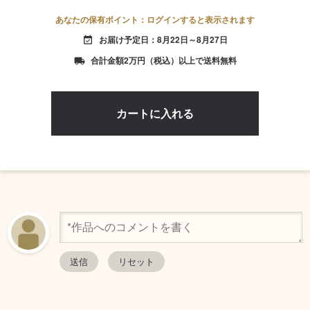
あなたの保有ポイント：ログインすると表示されます
お届け予定日：8月22日～8月27日
event_available
合計金額2万円（税込）以上で送料無料
local_shipping