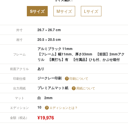
Sサイズ
Mサイズ
Lサイズ
26.7 × 26.7 cm
外寸
20.5 × 20.5 cm
画寸
アルミブラック 11mm
【フレーム】幅11mm、厚さ33mm 【前面】2mmアク
フレーム
リル 【裏打ち】有 【付属品】ひも付、かぶせ箱付
あり
前面アクリル
ジークレー印刷
印刷仕様
印刷について
プレミアムマット紙
出力用紙
用紙について
白 2mm
マット
10
エディション
エディションとは？
¥19,976
金額（税込）