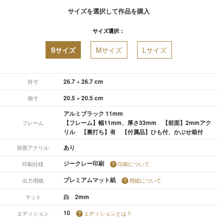
サイズを選択して作品を購入
サイズ選択：
Sサイズ
Mサイズ
Lサイズ
26.7 × 26.7 cm
外寸
20.5 × 20.5 cm
画寸
アルミブラック 11mm
【フレーム】幅11mm、厚さ33mm 【前面】2mmアク
フレーム
リル 【裏打ち】有 【付属品】ひも付、かぶせ箱付
あり
前面アクリル
ジークレー印刷
印刷仕様
印刷について
プレミアムマット紙
出力用紙
用紙について
白 2mm
マット
10
エディション
エディションとは？