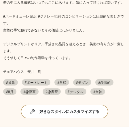
夢の中に入る儀式はいつでもここにあります。気に入って頂ければ幸いです。
#ハーネミューレ 紙と #ジクレー印刷 のコンビネーションは圧倒的な美しさで
す。
実際に手で触れてみないとその価値はわかりません。
デジタルプリントがリアル手描きの品質を超えるとき、美術の有り方が一変し
ます。
そう信じて日々の制作活動を行っています。
チェアハウス 安井 均
#抽象
#ポートレート
#自然
#モダン
#叙情的
#9月
#@寝室
#@書斎
#デジタル
#女神
好きなスタイルにカスタマイズする