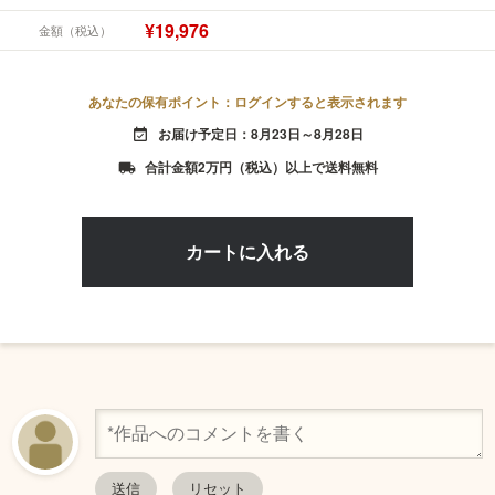
¥19,976
金額（税込）
あなたの保有ポイント：ログインすると表示されます
お届け予定日：8月23日～8月28日
event_available
合計金額2万円（税込）以上で送料無料
local_shipping