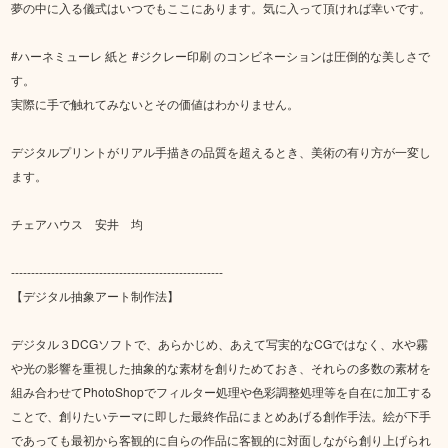
夢の中に入る儀式はいつでもここにあります。気に入って頂ければ幸いです。
#ハーネミューレ 紙と #ジクレー印刷 のコンビネーションは圧倒的な美しさで
す。
実際に手で触れてみないとその価値はわかりません。
デジタルプリントがリアル手描きの品質を超えるとき、美術の有り方が一変し
ます。
チェアハウス 安井 均
-----------------------------------------------------
【デジタル抽象アート制作法】
デジタル３DCGソフトで、あらかじめ、あえて写実的なCGではなく、水や霧
や光の影響を重視した抽象的な素材を創りためておき、それらの多数の素材を
組み合わせてPhotoShopでフィルター処理や色彩調整処理等を自在に加工する
ことで、創りたいテーマに即した最終作品にまとめあげる創作手法。絵が下手
であっても最初から客観的に自らの作品に客観的に対面しながら創り上げられ