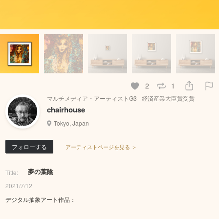
2
1
マルチメディア・アーティストG3 - 経済産業大臣賞受賞
chairhouse
Tokyo, Japan
フォローする
アーティストページを見る ＞
夢の葉陰
Title:
2021/7/12
デジタル抽象アート作品：