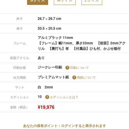
26.7 × 26.7 cm
外寸
20.5 × 20.5 cm
画寸
アルミブラック 11mm
【フレーム】幅11mm、厚さ33mm 【前面】2mmアク
フレーム
リル 【裏打ち】有 【付属品】ひも付、かぶせ箱付
あり
前面アクリル
ジークレー印刷
印刷仕様
印刷について
プレミアムマット紙
出力用紙
用紙について
白 2mm
マット
10
エディション
エディションとは？
¥19,976
金額（税込）
あなたの保有ポイント：ログインすると表示されます