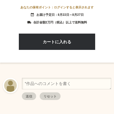
あなたの保有ポイント：ログインすると表示されます
お届け予定日：8月22日～8月27日
event_available
合計金額2万円（税込）以上で送料無料
local_shipping