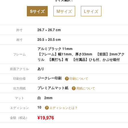
Sサイズ
Mサイズ
Lサイズ
26.7 × 26.7 cm
外寸
20.5 × 20.5 cm
画寸
アルミブラック 11mm
【フレーム】幅11mm、厚さ33mm 【前面】2mmアク
フレーム
リル 【裏打ち】有 【付属品】ひも付、かぶせ箱付
あり
前面アクリル
ジークレー印刷
印刷仕様
印刷について
プレミアムマット紙
出力用紙
用紙について
白 2mm
マット
10
エディション
エディションとは？
¥19,976
金額（税込）