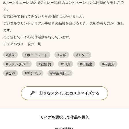
#ハーネミューレ 紙と #ジクレー印刷 のコンビネーションは圧倒的な美しさで
す。
実際に手で触れてみないとその価値はわかりません。
デジタルプリントがリアル手描きの品質を超えるとき、美術の有り方が一変し
ます。
そう信じて日々の制作活動を行っています。
チェアハウス 安井 均
#抽象
#ポートレート
#自然
#モダン
#ファンタジー
#叙情的
#10月
#@寝室
#@書斎
#女神
#デジタル
#宇宙飛行士
好きなスタイルにカスタマイズする
サイズを選択して作品を購入
サイズ選択：