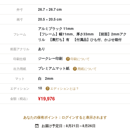
26.7 × 26.7 cm
外寸
20.5 × 20.5 cm
画寸
アルミブラック 11mm
【フレーム】幅11mm、厚さ33mm 【前面】2mmアク
フレーム
リル 【裏打ち】有 【付属品】ひも付、かぶせ箱付
あり
前面アクリル
ジークレー印刷
印刷仕様
印刷について
プレミアムマット紙
出力用紙
用紙について
白 2mm
マット
10
エディション
エディションとは？
¥19,976
金額（税込）
あなたの保有ポイント：ログインすると表示されます
お届け予定日：8月21日～8月26日
event_available