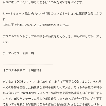
永遠に眠っていたいと感じるときはこの絵を見て息を潜めます。
#ハーネミューレ 紙と #ジクレー印刷 のコンビネーションは圧倒的な美しさで
す。
実際に手で触れてみないとその価値はわかりません。
デジタルプリントがリアル手描きの品質を超えるとき、美術の有り方が一変し
ます。
チェアハウス 安井 均
-----------------------------------------------------
【デジタル抽象アート制作法】
デジタル３DCGソフトで、あらかじめ、あえて写実的なCGではなく、水や霧
や光の影響を重視した抽象的な素材を創りためておき、それらの多数の素材を
組み合わせてPhotoShopでフィルター処理や色彩調整処理等を自在に加工する
ことで、創りたいテーマに即した最終作品にまとめあげる創作手法。絵が下手
であっても最初から客観的に自らの作品に客観的に対面しながら創り上げられ