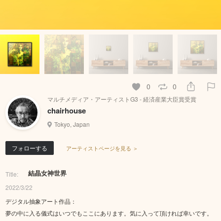
0
0
マルチメディア・アーティストG3 - 経済産業大臣賞受賞
chairhouse
Tokyo, Japan
フォローする
アーティストページを見る ＞
結晶女神世界
Title:
2022/3/22
デジタル抽象アート作品：
夢の中に入る儀式はいつでもここにあります。気に入って頂ければ幸いです。