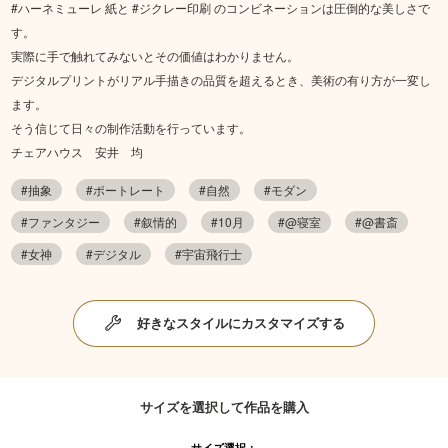
#ハーネミューレ 紙と #ジクレー印刷 のコンビネーションは圧倒的な美しさで
す。
実際に手で触れてみないとその価値はわかりません。
デジタルプリントがリアル手描きの品質を超えるとき、美術の有り方が一変し
ます。
そう信じて日々の制作活動を行っています。
チェアハウス 安井 均
#抽象
#ポートレート
#自然
#モダン
#ファンタジー
#叙情的
#10月
#@寝室
#@書斎
#女神
#デジタル
#宇宙飛行士
好きなスタイルにカスタマイズする
サイズを選択して作品を購入
サイズ選択：