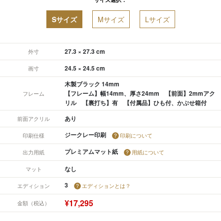
Sサイズ
Mサイズ
Lサイズ
27.3 × 27.3 cm
外寸
24.5 × 24.5 cm
画寸
木製ブラック 14mm
【フレーム】幅14mm、厚さ24mm 【前面】2mmアク
フレーム
リル 【裏打ち】有 【付属品】ひも付、かぶせ箱付
あり
前面アクリル
ジークレー印刷
印刷仕様
印刷について
プレミアムマット紙
出力用紙
用紙について
なし
マット
3
エディション
エディションとは？
¥17,295
金額（税込）