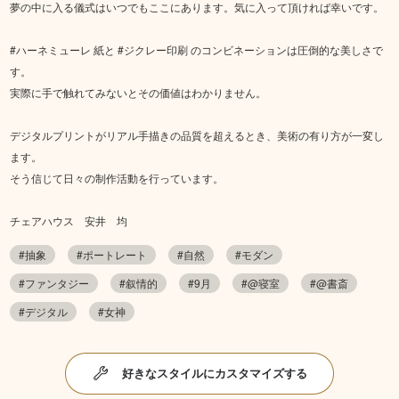
夢の中に入る儀式はいつでもここにあります。気に入って頂ければ幸いです。
#ハーネミューレ 紙と #ジクレー印刷 のコンビネーションは圧倒的な美しさで
す。
実際に手で触れてみないとその価値はわかりません。
デジタルプリントがリアル手描きの品質を超えるとき、美術の有り方が一変し
ます。
そう信じて日々の制作活動を行っています。
チェアハウス 安井 均
#抽象
#ポートレート
#自然
#モダン
#ファンタジー
#叙情的
#9月
#@寝室
#@書斎
#デジタル
#女神
好きなスタイルにカスタマイズする