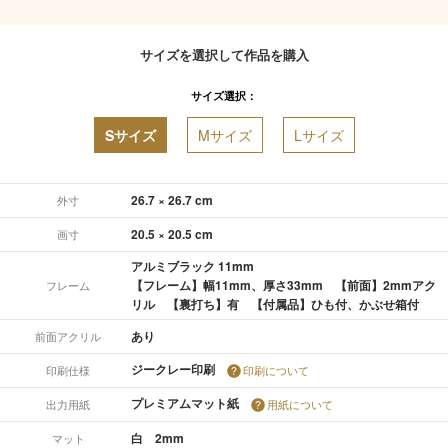
サイズを選択して作品を購入
サイズ選択：
Sサイズ
Mサイズ
Lサイズ
26.7 × 26.7 cm
外寸
20.5 × 20.5 cm
画寸
アルミブラック 11mm
【フレーム】幅11mm、厚さ33mm 【前面】2mmアク
フレーム
リル 【裏打ち】有 【付属品】ひも付、かぶせ箱付
あり
前面アクリル
ジークレー印刷
印刷仕様
印刷について
プレミアムマット紙
出力用紙
用紙について
白 2mm
マット