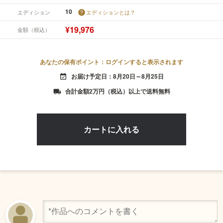
10
エディション
エディションとは？
¥19,976
金額（税込）
あなたの保有ポイント：ログインすると表示されます
お届け予定日：8月20日～8月25日
event_available
合計金額2万円（税込）以上で送料無料
local_shipping