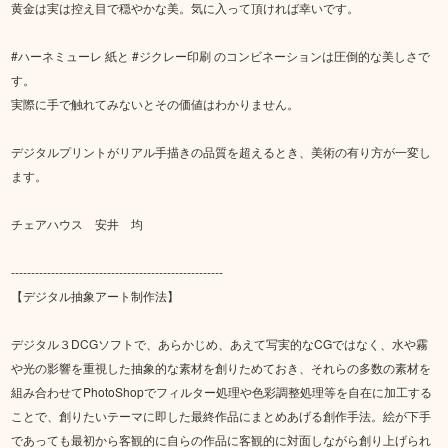
黄金は実は控え目で穏やかな美。気に入って頂ければ幸いです。
#ハーネミューレ 紙と #ジクレー印刷 のコンビネーションは圧倒的な美しさで
す。
実際に手で触れてみないとその価値はわかりません。
デジタルプリントがリアル手描きの品質を超えるとき、美術の有り方が一変し
ます。
チェアハウス 安井 均
-----------------------------------------------------
【デジタル抽象アート制作法】
デジタル３DCGソフトで、あらかじめ、あえて写実的なCGではなく、水や霧
や光の影響を重視した抽象的な素材を創りためておき、それらの多数の素材を
組み合わせてPhotoShopでフィルター処理や色彩調整処理等を自在に加工する
ことで、創りたいテーマに即した最終作品にまとめあげる創作手法。絵が下手
であっても最初から客観的に自らの作品に客観的に対面しながら創り上げられ