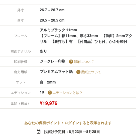
26.7 × 26.7 cm
外寸
20.5 × 20.5 cm
画寸
アルミブラック 11mm
【フレーム】幅11mm、厚さ33mm 【前面】2mmアク
フレーム
リル 【裏打ち】有 【付属品】ひも付、かぶせ箱付
あり
前面アクリル
ジークレー印刷
印刷仕様
印刷について
プレミアムマット紙
出力用紙
用紙について
白 2mm
マット
10
エディション
エディションとは？
¥19,976
金額（税込）
あなたの保有ポイント：ログインすると表示されます
お届け予定日：8月23日～8月28日
event_available