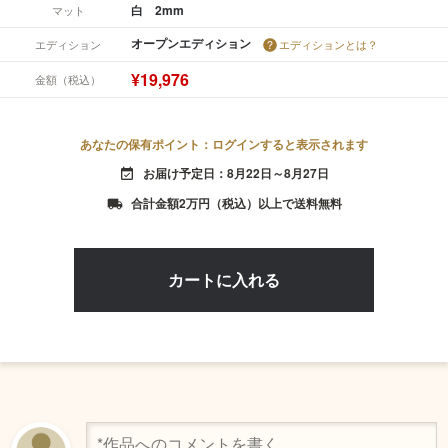
白 2mm
マット
オープンエディション
エディション
エディションとは？
¥19,976
金額（税込）
あなたの保有ポイント：ログインすると表示されます
お届け予定日：8月22日～8月27日
event_available
合計金額2万円（税込）以上で送料無料
local_shipping