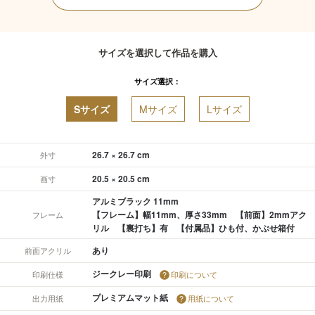
サイズを選択して作品を購入
サイズ選択：
Sサイズ
Mサイズ
Lサイズ
26.7 × 26.7 cm
外寸
20.5 × 20.5 cm
画寸
アルミブラック 11mm
【フレーム】幅11mm、厚さ33mm 【前面】2mmアク
フレーム
リル 【裏打ち】有 【付属品】ひも付、かぶせ箱付
あり
前面アクリル
ジークレー印刷
印刷仕様
印刷について
プレミアムマット紙
出力用紙
用紙について