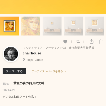
1
1
マルチメディア・アーティストG3 - 経済産業大臣賞受賞
chairhouse
Tokyo, Japan
フォローする
アーティストページを見る ＞
黄金の森の四月の女神
Title:
2021/4/20
デジタル抽象アート作品：