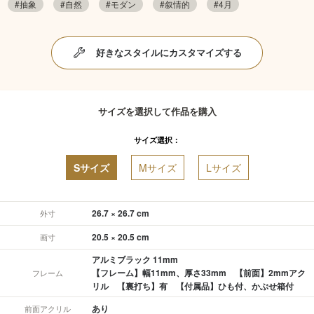
#抽象
#自然
#モダン
#叙情的
#4月
好きなスタイルにカスタマイズする
サイズを選択して作品を購入
サイズ選択：
Sサイズ
Mサイズ
Lサイズ
26.7 × 26.7 cm
外寸
20.5 × 20.5 cm
画寸
アルミブラック 11mm
【フレーム】幅11mm、厚さ33mm 【前面】2mmアク
フレーム
リル 【裏打ち】有 【付属品】ひも付、かぶせ箱付
あり
前面アクリル