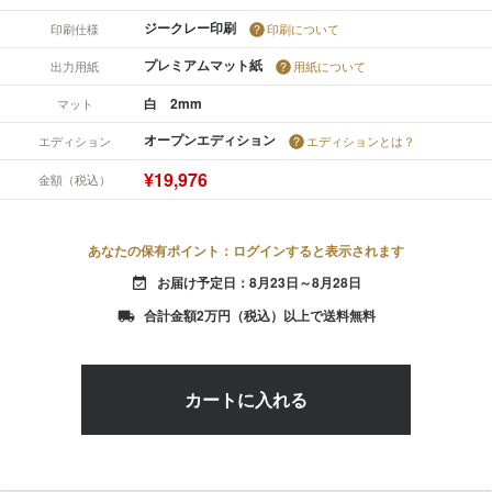
ジークレー印刷
印刷仕様
印刷について
プレミアムマット紙
出力用紙
用紙について
白 2mm
マット
オープンエディション
エディション
エディションとは？
¥19,976
金額（税込）
あなたの保有ポイント：ログインすると表示されます
お届け予定日：8月23日～8月28日
event_available
合計金額2万円（税込）以上で送料無料
local_shipping