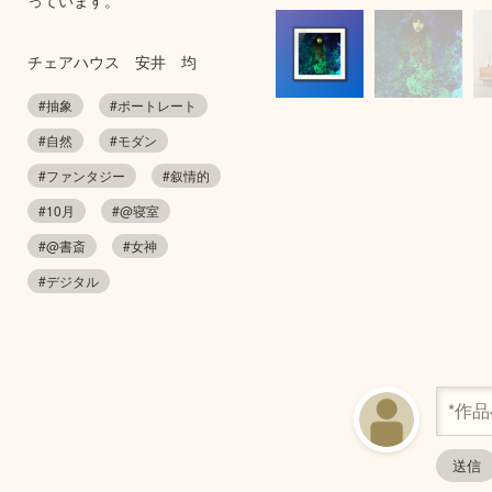
チェアハウス 安井 均
#抽象
#ポートレート
#自然
#モダン
#ファンタジー
#叙情的
#10月
#@寝室
#@書斎
#女神
#デジタル