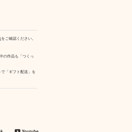
表
をご確認ください。
中の作品も「つくっ
きで「ギフト配送」を
ok
Youtube