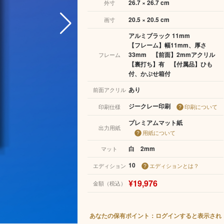
26.7 × 26.7 cm
外寸
20.5 × 20.5 cm
画寸
アルミブラック 11mm
【フレーム】幅11mm、厚さ
33mm 【前面】2mmアクリル
フレーム
【裏打ち】有 【付属品】ひも
付、かぶせ箱付
あり
前面アクリル
ジークレー印刷
印刷仕様
印刷について
プレミアムマット紙
出力用紙
用紙について
白 2mm
マット
10
エディション
エディションとは？
¥19,976
金額（税込）
あなたの保有ポイント：ログインすると表示され