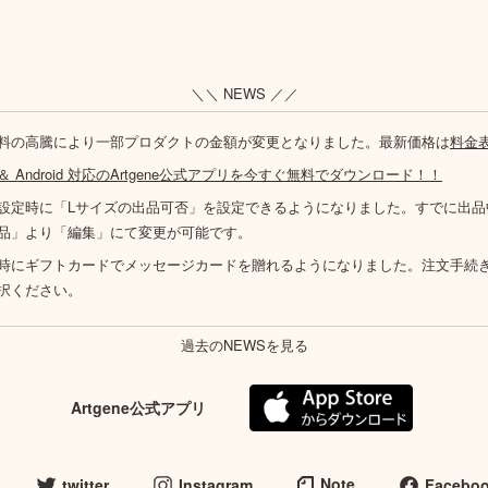
＼＼ NEWS ／／
料の高騰により一部プロダクトの金額が変更となりました。最新価格は
料金
S ＆ Android 対応のArtgene公式アプリを今すぐ無料でダウンロード！！
設定時に「Lサイズの出品可否」を設定できるようになりました。すでに出品
品」より「編集」にて変更が可能です。
時にギフトカードでメッセージカードを贈れるようになりました。注文手続
択ください。
過去のNEWSを見る
Artgene公式アプリ
Note
twitter
Instagram
Facebo