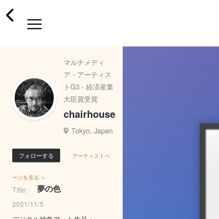
マルチメディ
ア・アーティス
トG3 - 経済産業
大臣賞受賞
chairhouse
Tokyo, Japan
フォローする
アーティストペ
ージを見る ＞
夢の色
Title:
2021/11/5
デジタル抽象アート作品：