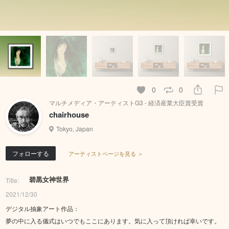
0
0
マルチメディア・アーティストG3 - 経済産業大臣賞受賞
chairhouse
Tokyo, Japan
フォローする
アーティストページを見る ＞
碧黒女神世界
Title:
2021/12/30
デジタル抽象アート作品：
夢の中に入る儀式はいつでもここにあります。気に入って頂ければ幸いです。