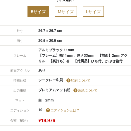
Sサイズ
Mサイズ
Lサイズ
26.7 × 26.7 cm
外寸
20.5 × 20.5 cm
画寸
アルミブラック 11mm
【フレーム】幅11mm、厚さ33mm 【前面】2mmアク
フレーム
リル 【裏打ち】有 【付属品】ひも付、かぶせ箱付
あり
前面アクリル
ジークレー印刷
印刷仕様
印刷について
プレミアムマット紙
出力用紙
用紙について
白 2mm
マット
10
エディション
エディションとは？
¥19,976
金額（税込）