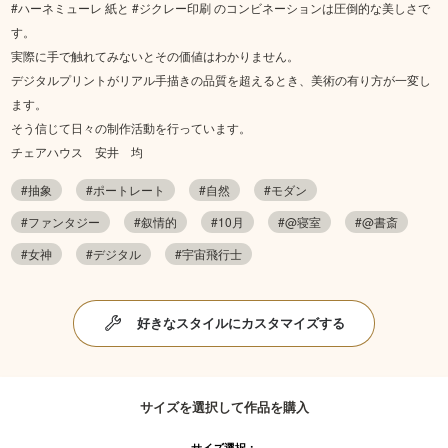
#ハーネミューレ 紙と #ジクレー印刷 のコンビネーションは圧倒的な美しさで
す。
実際に手で触れてみないとその価値はわかりません。
デジタルプリントがリアル手描きの品質を超えるとき、美術の有り方が一変し
ます。
そう信じて日々の制作活動を行っています。
チェアハウス 安井 均
#抽象
#ポートレート
#自然
#モダン
#ファンタジー
#叙情的
#10月
#@寝室
#@書斎
#女神
#デジタル
#宇宙飛行士
好きなスタイルにカスタマイズする
サイズを選択して作品を購入
サイズ選択：