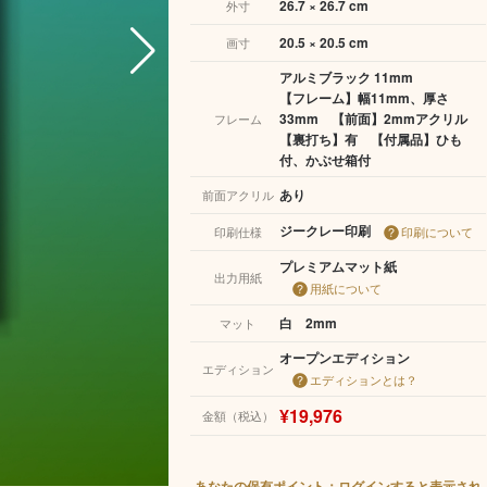
26.7 × 26.7 cm
外寸
20.5 × 20.5 cm
画寸
アルミブラック 11mm
【フレーム】幅11mm、厚さ
33mm 【前面】2mmアクリル
フレーム
【裏打ち】有 【付属品】ひも
付、かぶせ箱付
あり
前面アクリル
ジークレー印刷
印刷仕様
印刷について
プレミアムマット紙
出力用紙
用紙について
白 2mm
マット
オープンエディション
エディション
エディションとは？
¥19,976
金額（税込）
あなたの保有ポイント：ログインすると表示され