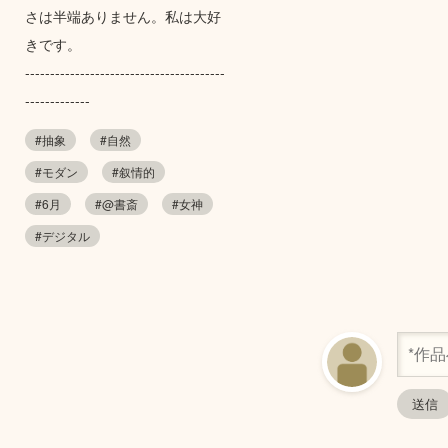
さは半端ありません。私は大好
きです。
----------------------------------------
-------------
#抽象
#自然
#モダン
#叙情的
#6月
#@書斎
#女神
#デジタル