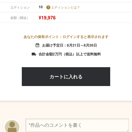
10
エディション
エディションとは？
¥19,976
金額（税込）
あなたの保有ポイント：ログインすると表示されます
お届け予定日：8月21日～8月26日
event_available
合計金額2万円（税込）以上で送料無料
local_shipping