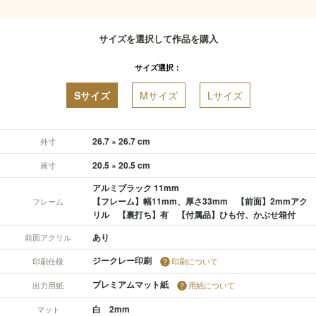
サイズを選択して作品を購入
サイズ選択：
Sサイズ
Mサイズ
Lサイズ
26.7 × 26.7 cm
外寸
20.5 × 20.5 cm
画寸
アルミブラック 11mm
【フレーム】幅11mm、厚さ33mm 【前面】2mmアク
フレーム
リル 【裏打ち】有 【付属品】ひも付、かぶせ箱付
あり
前面アクリル
ジークレー印刷
印刷仕様
印刷について
プレミアムマット紙
出力用紙
用紙について
白 2mm
マット