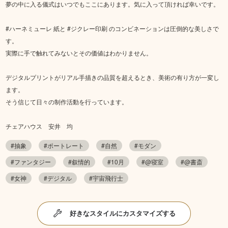
夢の中に入る儀式はいつでもここにあります。気に入って頂ければ幸いです。
#ハーネミューレ 紙と #ジクレー印刷 のコンビネーションは圧倒的な美しさで
す。
実際に手で触れてみないとその価値はわかりません。
デジタルプリントがリアル手描きの品質を超えるとき、美術の有り方が一変し
ます。
そう信じて日々の制作活動を行っています。
チェアハウス 安井 均
#抽象
#ポートレート
#自然
#モダン
#ファンタジー
#叙情的
#10月
#@寝室
#@書斎
#女神
#デジタル
#宇宙飛行士
好きなスタイルにカスタマイズする